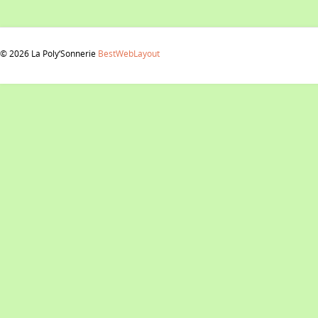
© 2026 La Poly‘Sonnerie
BestWebLayout