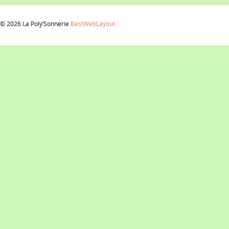
© 2026 La Poly‘Sonnerie
BestWebLayout