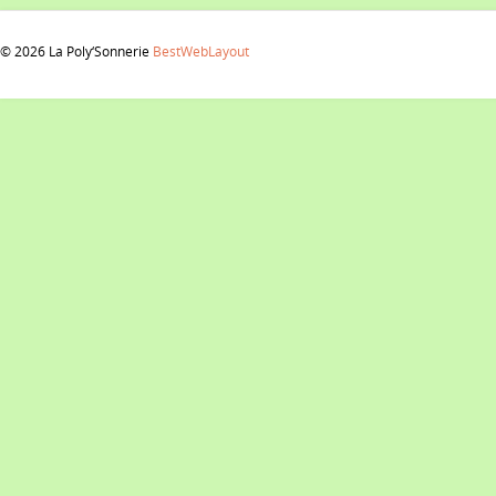
© 2026 La Poly‘Sonnerie
BestWebLayout