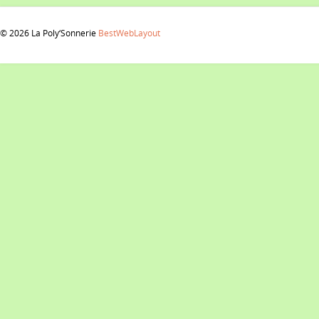
© 2026 La Poly‘Sonnerie
BestWebLayout