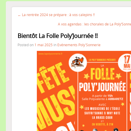
← La rentrée 2024 se prépare : à vos calepins !!
A vos agendas : les chorales de La Poly’Sonn
Bientôt La Folle Poly’Journée !!
Posted on
1 mai 2025
in
Evénements Poly'Sonnerie