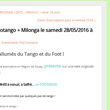
RI’SONNE / DKTS – ORVAULT – vend. 29 avril
Dates d’inscriptions pour la rentrée 2018 →
otango + Milonga le samedi 28/05/2016 à
,
Evénements Poly'Sonnerie
 allumés du Tango et du Foot !
présente
,
sur une idée originale
e associative en Région de Nozay
,
:
0 à minuit, à Saffré…
un FOOTANGO.
nt sanctionnées par quelques pas de tango !
anse le tango !