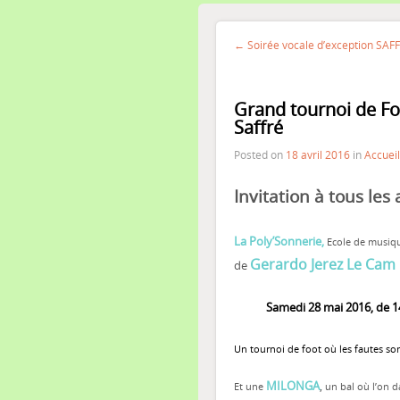
← Soirée vocale d’exception SAFF
Grand tournoi de Fo
Saffré
Posted on
18 avril 2016
in
Accueil
Invitation à tous les
La Poly’Sonnerie,
Ecole de musiqu
Gerardo Jerez Le Cam
de
Samedi 28 mai 2016, de 14h0
Un tournoi de foot où les fautes so
MILONGA
,
Et une
un bal où l’on d